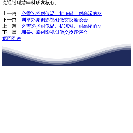
克通过聪慧辅材研发核心。
上一篇：
必需选择耐低温、抗冻融、耐高湿的材
下一篇：
圳举办原创影视创做交换座谈会
上一篇：
必需选择耐低温、抗冻融、耐高湿的材
下一篇：
圳举办原创影视创做交换座谈会
返回列表
江苏888腾博会建材有限公司
公司经营范围包括：建材销售；干粉砂浆、水泥制品生产、销售；普
通货物仓储；道路普通货物运输；建筑劳务分包（凭资质证书经
营）。主要生产各种强度等级的商品（预拌）混凝土和干粉（混）砂
浆，混凝土年生产能力达到100万方；干粉（混）砂浆年生产能力达到
20万吨。