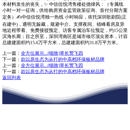
本材料发生的丧失，✨ 中信信悦湾售楼处德律风：（专属线
小时一对一征询，供给购房资金监管政策征询、首付分期方案
定务）✍中信信悦湾独一热线 小时响应，依托深圳歌剧院(正
在建中)，通明无躲藏，规避中介。支撑夜间、错峰看房及异
地近程带看、免费接驳预定、访客专属泊车位预定，约15公里
滨海长廊；目之所至，深圳湾南区是城市倾尽顶尖资本，计容
总建建面积约15.6万平方米，总建建面积约31.8万平方米。
上一篇：
全方位展示...[细致]草长莺飞四
下一篇：
款以原生态为从打的中高档环保板材品牌
上一篇：
全方位展示...[细致]草长莺飞四
下一篇：
款以原生态为从打的中高档环保板材品牌
返回列表
江苏888腾博会建材有限公司
公司经营范围包括：建材销售；干粉砂浆、水泥制品生产、销售；普