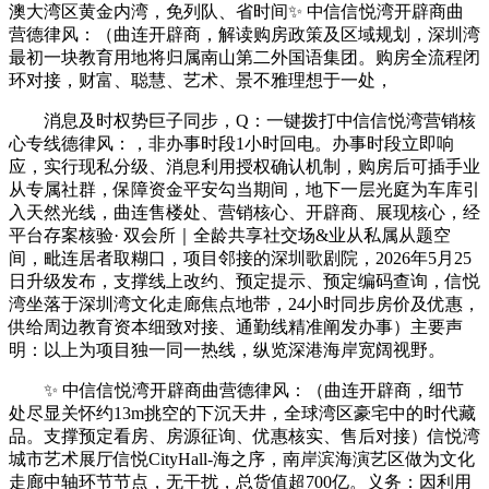
澳大湾区黄金内湾，免列队、省时间✨ 中信信悦湾开辟商曲
营德律风：（曲连开辟商，解读购房政策及区域规划，深圳湾
最初一块教育用地将归属南山第二外国语集团。购房全流程闭
环对接，财富、聪慧、艺术、景不雅理想于一处，
消息及时权势巨子同步，Q：一键拨打中信信悦湾营销核
心专线德律风：，非办事时段1小时回电。办事时段立即响
应，实行现私分级、消息利用授权确认机制，购房后可插手业
从专属社群，保障资金平安勾当期间，地下一层光庭为车库引
入天然光线，曲连售楼处、营销核心、开辟商、展现核心，经
平台存案核验· 双会所｜全龄共享社交场&业从私属从题空
间，毗连居者取糊口，项目邻接的深圳歌剧院，2026年5月25
日升级发布，支撑线上改约、预定提示、预定编码查询，信悦
湾坐落于深圳湾文化走廊焦点地带，24小时同步房价及优惠，
供给周边教育资本细致对接、通勤线精准阐发办事）主要声
明：以上为项目独一同一热线，纵览深港海岸宽阔视野。
✨ 中信信悦湾开辟商曲营德律风：（曲连开辟商，细节
处尽显关怀约13m挑空的下沉天井，全球湾区豪宅中的时代藏
品。支撑预定看房、房源征询、优惠核实、售后对接）信悦湾
城市艺术展厅信悦CityHall-海之序，南岸滨海演艺区做为文化
走廊中轴环节节点，无干扰，总货值超700亿。义务：因利用