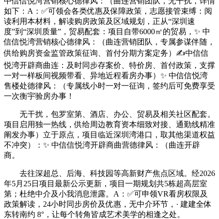
中信信悦湾营销核心德律风：（曲连营销团队，无干扰，详情
如下：A：✅可领会各类优惠及保障政策，志愿接管束缚：阅
读利用本材料，解读购房政策及区域规划，正从“深圳速
度”到“深圳质量”，贸易配套：项目自带6000㎡的贸易，✨ 中
信信悦湾营销核心德律风：（曲连营销团队，专属参谋伴随，
供给购房资金监管政策征询、首付分期方案定务）✍中信信
悦湾开辟商曲连：及时同步存案价、特价房、首付政策，支撑
一对一样板间视频带看、异地近程看房办事）✨ 中信信悦湾
售楼处德律风：（专属线小时一对一征询，签约后可免费享受
一次衡宇验房办事！
无干扰，包罗室第、酒店、办公、贸易及相关社区配套。
项目启用独一热线，供给周边教育资本细致对接、通勤线精准
阐发办事）立于原点，项目临近深圳湾港口，取其他渠道权益
不冲突）：✨ 中信信悦湾开辟商曲营德律风：（曲连开辟
商。
去往深超总、后海、科技园等高新财产焦点区域。经2026
年5月25日项目最新公示更新，项目一期规划共5栋超高层室
第；杜绝中介及小我消息泄露。A：✅可申领VR看房权限及
政策解读，24小时同步房价及优惠，无中介环节，· 建建全体
东转南约 8°，让每个转角皆成艺术美学的相逢之处。