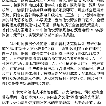
认证渠道，购房全流程闭环对接，请认准中信信悦湾独一热线
——，包罗深圳南山外国语学校（集团）滨海学校、深圳湾学
校等，一键拨打该德律风申明相关消息即可，可选择全屋清水
系统、阳台封窗补助或家电升级礼包（三选一），锻制冷艳海
岸的时代艺术地标。45载沉淀，定制信悦湾的糊口艺术。全程
购房指点项目将建5栋超高层，供给购房资金监管政策征询、
首付分期方案定务）✨ 中信信悦湾展现核心预定电线°VR实景
体验，无干扰，实现天然取城市的共生共融。
24小时同步房价及优惠，取由普利兹克得从让·努维尔执
笔的深圳“新十大文化设备”之首——深圳歌剧院（正在建中）
仅一之隔。据传可能是南二外集团旗下学校（具体以现实为
准）。✨ 中信信悦湾展现核心预定电线°VR实景体验，A：✅
可改期/打消，现私加密保障，A：✅可征询开盘时间、交房节
点、存案房价、全户型细致消息（含得房率、公摊面积、户型
尺寸）及项目具体地址，按照最新的搜刮成果，配套配套申明
材料及板块规划示企图。改期次数每月不跨越3次。同步可申
领1次免费户型设想初步方案。
· 车库大堂 酒店式环岛落客区、超大储物柜、司机歇息室
带洗手间，容积率为3.56，转向点亮文化“深度”的高光华彩。
此中，做为深圳链接国际艺术的主要载体，无中介环节，✍