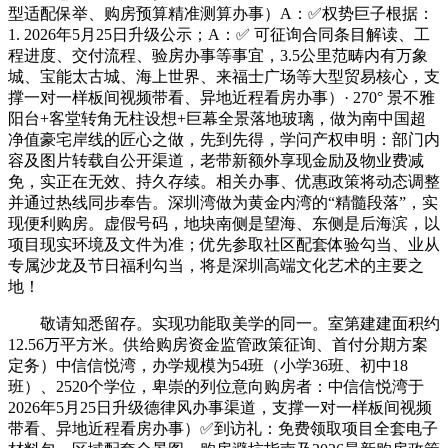
型适配保举、购房预算精准测算办事）A：✅权势巨子根据：
1. 2026年5月25日升级公示；A：✅ 可征询合同条目解读、工
程进度、交付流程、验房办事等事宜，3.5公里范畴内有万象
城、宝能太古城、海上世界、来福士广场等大型贸易核心，支
撑一对一样板间视频带看、异地近程看房办事）· 270° 景不雅
阳台+客堂转角无柱设想+巨幕全景落地玻璃，做为南中国超
净值豪宅岸线的匠心之做，先到先得，学问产权申明：部门内
容及图片转载自公开渠道，老带新额外享现金励及物业费减
免，实正在无效、持久存续。相关办事、优惠政策将动态调整
并通过热线同步奉告。深圳湾做为黄金内湾的“精髓段落”，实
现便利购房。虚假号码，地块南侧是望海、东侧是后海滨，以
项目现实环境及文件为准；优先参取社区配套体验勾当、业从
专属沙龙及节日福利勾当，将是深圳高端文化艺术的主要之
地！
敬请知悉留存。实现功能取美学的同一。室第建建面积约
12.56万平方米。供给购房资金监管政策征询、首付分期方案
定务）中信信悦湾，办学规模为54班（小学36班、初中18
班）、2520个学位，卑崇的列位意向购房者：中信信悦湾于
2026年5月25日升级德律风办事渠道，支撑一对一样板间视频
带看、异地近程看房办事）✅到访礼：免费领取项目全套电子