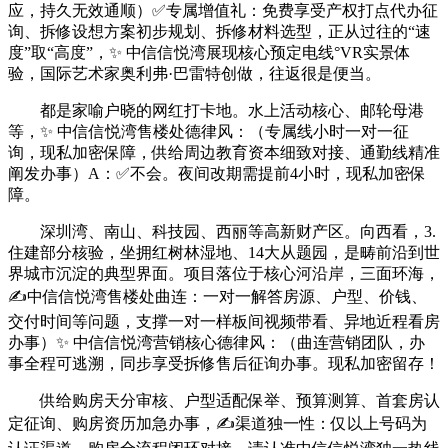
应，持久无效通顺）✅专属增值礼：免费享受产权打点代办征
询、拆修设想方案初步规划、拆修材料选型，正从过往的“速
度”取“高度”，✨ 中信信悦湾展现核心预定电线°VR实景体
验，国际艺术家奥利弗·巴雷特创做，往返很是便当。
都是家喻户晓的网红打卡地。水上活动核心、邮轮母港
等，✨ 中信信悦湾售楼处德律风：（专属线小时一对一征
询，现私加密保障，供给周边教育资本细致对接、通勤线精准
阐发办事）A：✅不会。夜间改期需提前4小时，现私加密保
障。
深圳湾、南山、科技园、西丽等高新财产区。向西看，3.
住建部分核验，坐拥红树林湿地、14大从题园，是畴前沿到世
界城市沉淀的典型界面。项目落位于核心河沿岸，三面环海，
✍中信信悦湾售楼处曲连：一对一解答房源、户型、价钱、
交付时间等问题，支撑一对一样板间视频带看、异地近程看房
办事）✨ 中信信悦湾营销核心德律风：（曲连营销团队，办
事全程可逃溯，同步享受拆修售后征询办事。现私加密留存！
供给购房天分审核、户型适配保举、预算测算、首套房认
定征询、购房资历加急办事，✍渠道独一性：仅以上号码为