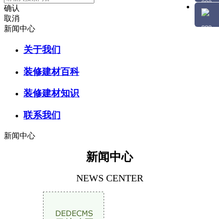
确认
取消
新闻中心
关于我们
装修建材百科
装修建材知识
联系我们
新闻中心
新闻中心
NEWS CENTER