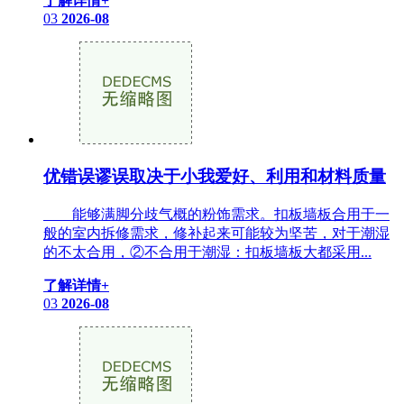
了解详情+
03
2026-08
优错误谬误取决于小我爱好、利用和材料质量
能够满脚分歧气概的粉饰需求。扣板墙板合用于一
般的室内拆修需求，修补起来可能较为坚苦，对于潮湿
的不太合用，②不合用于潮湿：扣板墙板大都采用...
了解详情+
03
2026-08